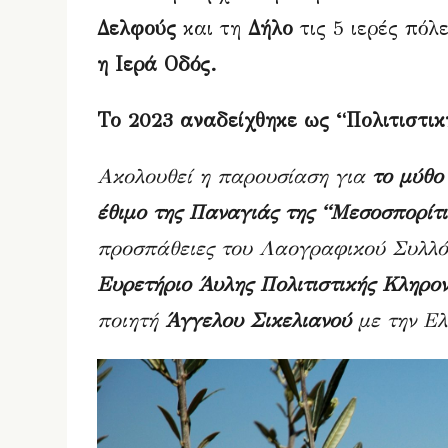
Δελφούς
και τη
Δήλο
τις 5 ιερές πό
η Ιερά Οδός.
Το 2023 αναδείχθηκε ως “Πολιτιστι
Ακολουθεί η παρουσίαση για
το μύθο
έθιμο της Παναγιάς της “Μεσοσπορίτ
προσπάθειες του Λαογραφικού Συλλ
Ευρετήριο Άυλης Πολιτιστικής Κληρο
ποιητή
Άγγελου Σικελιανού
με την Ελ