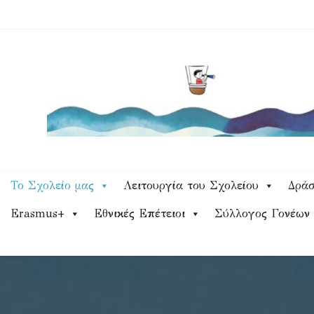
Skip
to
content
Το Σχολείο μας
Λειτουργία του Σχολείου
Δράσ
Erasmus+
Εθνικές Επέτειοι
Σύλλογος Γονέων