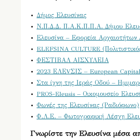
Δήμος Ελευσίνας
Ν.Π.Δ.Δ. Π.Α.Κ.Π.Π.Α. Δήμου Ελευ
Ελευσίνα – Εφορεία Αρχαιοτήτων 
ELEFSINA CULTURE (Πολιτιστικός
ΦΕΣΤΙΒΑΛ ΑΙΣΧΥΛΕΙΑ
2023 ΕΛΕVΣΙΣ – European Capital 
Στα ίχνη της Ιεράς Οδού – Ημιμα
PROS-Eleusis – Οικομουσείο Ελευσ
Φωνές της Ελευσίνας (Ραδιόφωνο)
Φ.Λ.Ε. – Φωτογραφική Λέσχη Ελε
Γνωρίστε την Ελευσίνα μέσα απ