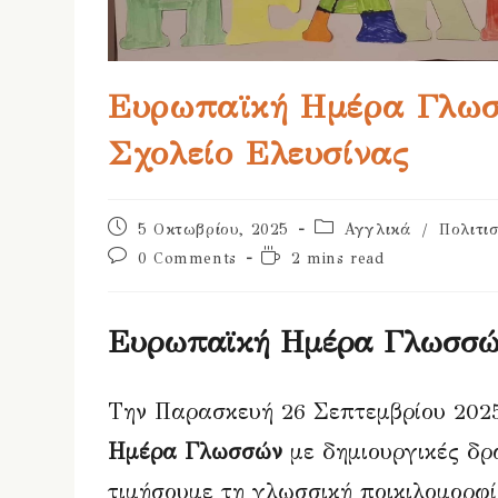
Ευρωπαϊκή Ημέρα Γλωσσ
Σχολείο Ελευσίνας
Post
Post
5 Οκτωβρίου, 2025
Αγγλικά
/
Πολιτι
published:
category:
Post
Reading
0 Comments
2 mins read
comments:
time:
Ευρωπαϊκή Ημέρα Γλωσσών
Την Παρασκευή 26 Σεπτεμβρίου 2025
Ημέρα Γλωσσών
με δημιουργικές δρά
τιμήσουμε τη γλωσσική ποικιλομορφί