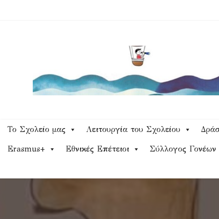
Skip
to
content
Το Σχολείο μας
Λειτουργία του Σχολείου
Δράσ
Erasmus+
Εθνικές Επέτειοι
Σύλλογος Γονέων