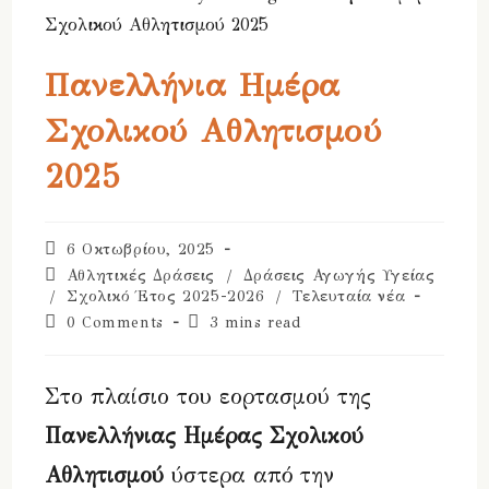
Πανελλήνια Ημέρα
Σχολικού Αθλητισμού
2025
Post
6 Οκτωβρίου, 2025
published:
Post
Αθλητικές Δράσεις
/
Δράσεις Αγωγής Υγείας
category:
/
Σχολικό Έτος 2025-2026
/
Τελευταία νέα
Post
Reading
0 Comments
3 mins read
comments:
time:
Στο πλαίσιο του εορτασμού της
Πανελλήνιας Ημέρας Σχολικού
Αθλητισμού
ύστερα από την