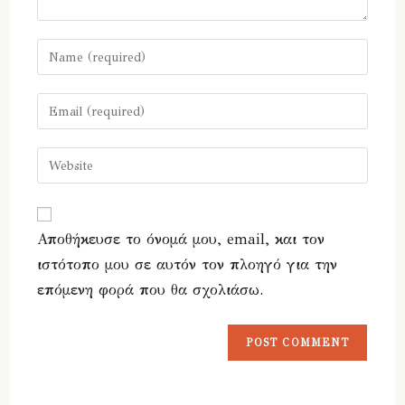
Enter
your
name
Enter
or
your
username
email
Enter
to
address
your
comment
to
website
comment
URL
Αποθήκευσε το όνομά μου, email, και τον
(optional)
ιστότοπο μου σε αυτόν τον πλοηγό για την
επόμενη φορά που θα σχολιάσω.