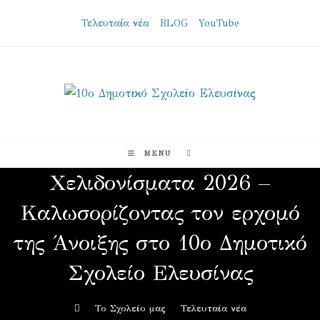
Skip
Τελευταία νέα
BLOG
YouTube
to
content
MENU
Χελιδονίσματα 2026 –
Καλωσορίζοντας τον ερχομό
της Άνοιξης στο 10ο Δημοτικό
Σχολείο Ελευσίνας
>
Το Σχολείο μας
>
Τελευταία νέα