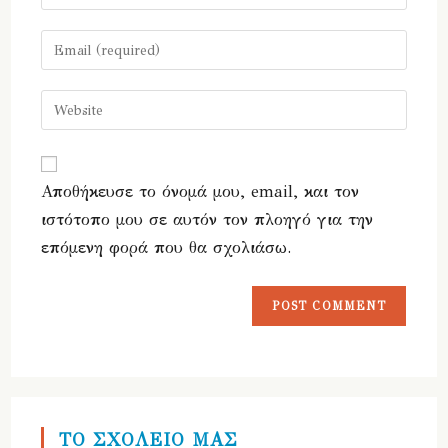
your
name
Enter
or
your
username
email
Enter
to
address
your
comment
to
website
comment
URL
Αποθήκευσε το όνομά μου, email, και τον
(optional)
ιστότοπο μου σε αυτόν τον πλοηγό για την
επόμενη φορά που θα σχολιάσω.
ΤΟ ΣΧΟΛΕΙΟ ΜΑΣ