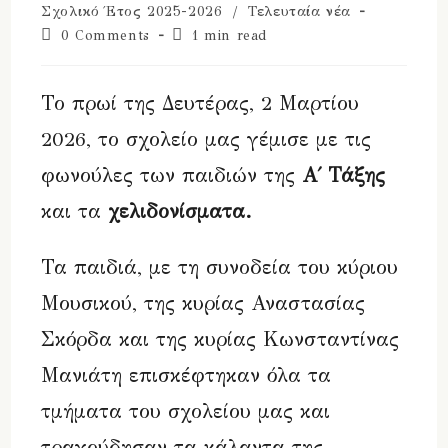
category:
Σχολικό Έτος 2025-2026
/
Τελευταία νέα
Post
Reading
0 Comments
1 min read
comments:
time:
Το πρωί της Δευτέρας, 2 Μαρτίου
2026, το σχολείο μας γέμισε με τις
φωνούλες των παιδιών της
Α΄ Τάξης
και τα
χελιδονίσματα.
Τα παιδιά, με τη συνοδεία του κύριου
Μουσικού, της κυρίας Αναστασίας
Σκόρδα και της κυρίας Κωνσταντίνας
Μανιάτη επισκέφτηκαν όλα τα
τμήματα του σχολείου μας και
τραγούδησαν τα κάλαντα της