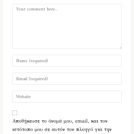
Comment
Enter
your
name
Enter
or
your
username
email
Enter
to
address
your
comment
to
website
comment
URL
Αποθήκευσε το όνομά μου, email, και τον
(optional)
ιστότοπο μου σε αυτόν τον πλοηγό για την