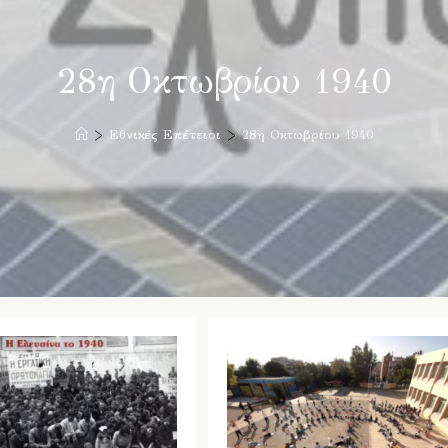
28η Οκτωβρίου 1940
>
Εθνικές Επέτειοι
>
28η Οκτωβρίου 1940