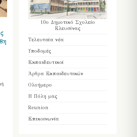
10ο Δημοτικό Σχολείο
Ελευσίνας
ας
Τελευταία νέα
8η
Υποδομές
Εκπαιδευτικοί
Άρθρα Εκπαιδευτικών
κή
Ολοήμερο
Η Πόλη μας
Reunion
Επικοινωνία