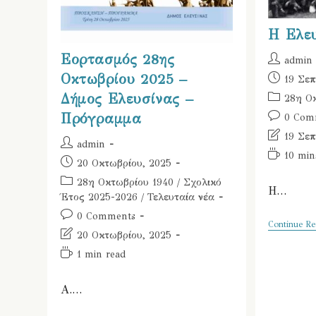
Η Ελευ
Εορτασμός 28ης
Post
admin
author:
Οκτωβρίου 2025 –
Post
19 Σεπ
published:
Δήμος Ελευσίνας –
Post
28η Ο
category:
Post
Πρόγραμμα
0 Com
comments
Post
19 Σεπ
Post
admin
last
Reading
10 min
author:
Post
20 Οκτωβρίου, 2025
modified:
time:
published:
Post
28η Οκτωβρίου 1940
/
Σχολικό
Η…
category:
Έτος 2025-2026
/
Τελευταία νέα
Post
0 Comments
Continue Re
comments:
Post
20 Οκτωβρίου, 2025
last
Reading
1 min read
modified:
time:
Α.…