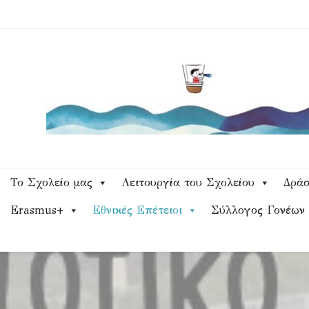
Skip
to
content
Το Σχολείο μας
Λειτουργία του Σχολείου
Δράσ
Erasmus+
Εθνικές Επέτειοι
Σύλλογος Γονέων