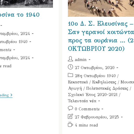
σίνα το 1940
10ο Δ. Σ. Ελευσίνας –
Σαν γερανοί κοιτώντ
τεμβρίου, 2024
προς τα ουράνια … (2
κτωβρίου 1940
ΟΚΤΩΒΡΙΟΥ 2020)
ments
:
τεμβρίου, 2024
Post
admin
author:
s read
Post
27 Οκτωβρίου, 2020
published:
Post
28η Οκτωβρίου 1940
/
category:
Εικαστικά
/
Εκδηλώσεις
/
Μουσι
Αγωγή
/
Πολιτιστικές Δράσεις
/
Σχολικό Έτος 2020-2021
/
Η
ading
Ελευσίνα
Τελευταία νέα
Το
Post
0 Comments
1940
comments:
Post
27 Φεβρουαρίου, 2025
last
Reading
4 mins read
modified:
time: