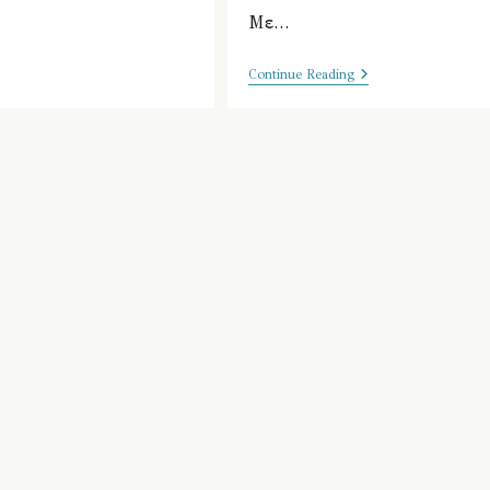
Με…
10ο
Continue Reading
Δ.
Σ.
Ελευσίνας
–
Σαν
Γερανοί
Κοιτώντας
Προς
Τα
Ουράνια
…
(28η
ΟΚΤΩΒΡΙΟΥ
2020)