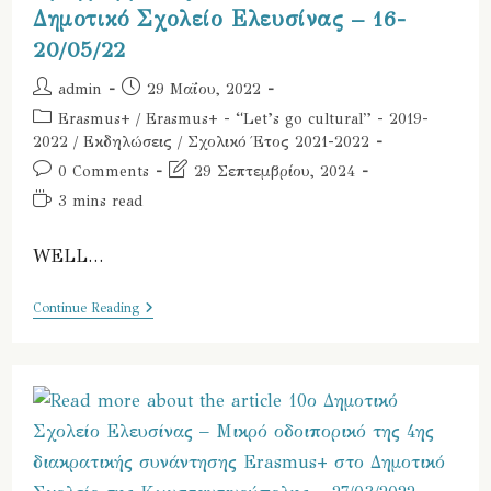
Δημοτικό Σχολείο Ελευσίνας – 16-
20/05/22
Post
Post
admin
29 Μαΐου, 2022
author:
published:
Post
Erasmus+
/
Erasmus+ - “Let’s go cultural” - 2019-
category:
2022
/
Εκδηλώσεις
/
Σχολικό Έτος 2021-2022
Post
Post
0 Comments
29 Σεπτεμβρίου, 2024
comments:
last
Reading
3 mins read
modified:
time:
WELL…
5η
Continue Reading
Διακρατική
Συνάντηση
Εκπαιδευτικών
Και
Λήξη
Του
Προγράμματος
Erasmus
Στο
10ο