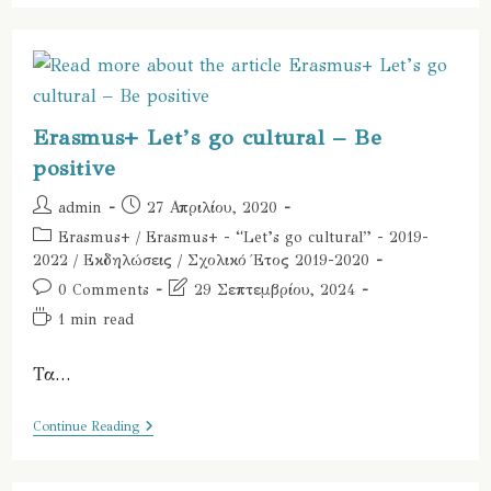
2020
Erasmus+ Let’s go cultural – Be
positive
Post
Post
admin
27 Απριλίου, 2020
author:
published:
Post
Erasmus+
/
Erasmus+ - “Let’s go cultural” - 2019-
category:
2022
/
Εκδηλώσεις
/
Σχολικό Έτος 2019-2020
Post
Post
0 Comments
29 Σεπτεμβρίου, 2024
comments:
last
Reading
1 min read
modified:
time:
Τα…
Erasmus+
Continue Reading
Let’s
Go
Cultural