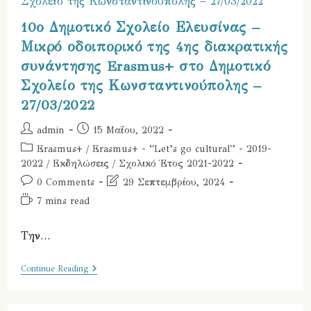
Δημοτικό
Σχολείο
10ο Δημοτικό Σχολείο Ελευσίνας –
Ελευσίνας
–
Μικρό οδοιπορικό της 4ης διακρατικής
16-
20/05/22
συνάντησης Erasmus+ στο Δημοτικό
Σχολείο της Κωνσταντινούπολης –
27/03/2022
Post
Post
admin
15 Μαΐου, 2022
author:
published:
Post
Erasmus+
/
Erasmus+ - “Let’s go cultural” - 2019-
category:
2022
/
Εκδηλώσεις
/
Σχολικό Έτος 2021-2022
Post
Post
0 Comments
29 Σεπτεμβρίου, 2024
comments:
last
Reading
7 mins read
modified:
time:
Την…
10ο
Continue Reading
Δημοτικό
Σχολείο
Ελευσίνας