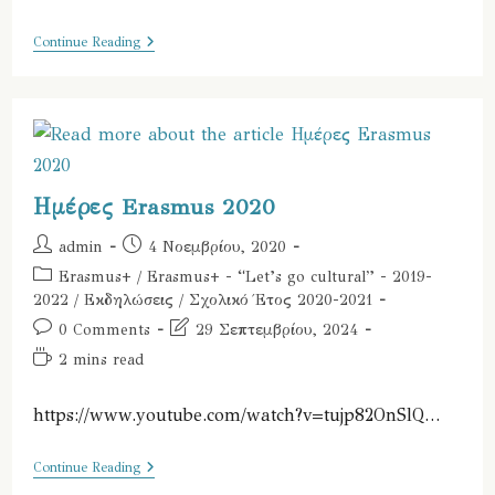
10ο
Continue Reading
Δ.Σ.
Ελευσίνας
–
Μικρό
Οδοιπορικό
Της
3ης
Διακρατικής
Συνάντησης
Ημέρες Erasmus 2020
Στο
Δημοτικό
Post
Post
admin
4 Νοεμβρίου, 2020
Σχολείο
author:
published:
Του
Post
Erasmus+
/
Erasmus+ - “Let’s go cultural” - 2019-
Wildbach
category:
2022
/
Εκδηλώσεις
/
Σχολικό Έτος 2020-2021
Στο
Deutschlandsberg
Post
Post
0 Comments
29 Σεπτεμβρίου, 2024
Της
comments:
last
Reading
Αυστρίας
2 mins read
modified:
time:
https://www.youtube.com/watch?v=tujp82OnSlQ…
Ημέρες
Continue Reading
Erasmus