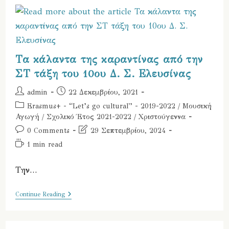
–
Μικρό
Οδοιπορικό
Της
4ης
Διακρατικής
Συνάντησης
Τα κάλαντα της καραντίνας από την
Erasmus+
Στο
ΣΤ τάξη του 10ου Δ. Σ. Ελευσίνας
Δημοτικό
Σχολείο
Της
Post
Post
admin
22 Δεκεμβρίου, 2021
Κωνσταντινούπολης
author:
published:
Post
Erasmus+ - “Let’s go cultural” - 2019-2022
/
Μουσική
–
27/03/2022
category:
Αγωγή
/
Σχολικό Έτος 2021-2022
/
Χριστούγεννα
Post
Post
0 Comments
29 Σεπτεμβρίου, 2024
comments:
last
Reading
1 min read
modified:
time:
Την…
Τα
Continue Reading
Κάλαντα
Της
Καραντίνας
Από