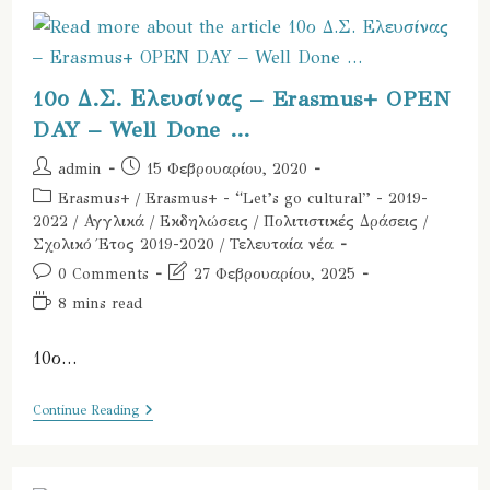
–
Be
Positive
10ο Δ.Σ. Ελευσίνας – Erasmus+ OPEN
DAY – Well Done …
Post
Post
admin
15 Φεβρουαρίου, 2020
author:
published:
Post
Erasmus+
/
Erasmus+ - “Let’s go cultural” - 2019-
category:
2022
/
Αγγλικά
/
Εκδηλώσεις
/
Πολιτιστικές Δράσεις
/
Σχολικό Έτος 2019-2020
/
Τελευταία νέα
Post
Post
0 Comments
27 Φεβρουαρίου, 2025
comments:
last
Reading
8 mins read
modified:
time:
10ο…
10ο
Continue Reading
Δ.Σ.
Ελευσίνας
–
Erasmus+