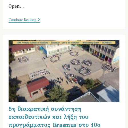
Open…
Open
Continue Reading
Day
2:
Εκδήλωση
Διάχυσης
Του
Erasmus+
Let’s
Go
Cultural
Από
Τους
Εκπαιδευτικούς
Του
10ου
Δημοτικού
5η διακρατική συνάντηση
εκπαιδευτικών και λήξη του
προγράμματος Erasmus στο 10ο