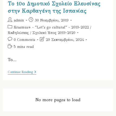
Το 10ο Δημοτικό Σχολείο Ελευσίνας
στην Καρθαγένη της Ισπανίας
Post
Post
admin
30 Νοεμβρίου, 2019
author:
published:
Post
Erasmus+ - “Let’s go cultural” - 2019-2022
/
category:
Εκδηλώσεις
/
Σχολικό Έτος 2019-2020
Post
Post
0 Comments
29 Σεπτεμβρίου, 2024
comments:
last
Reading
5 mins read
modified:
time:
Το…
Το
Continue Reading
10ο
Δημοτικό
Σχολείο
Ελευσίνας
Στην
Καρθαγένη
No more pages to load
Της
Ισπανίας