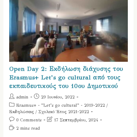
Open Day 2: Εκδήλωση διάχυσης του
Erasmus+ Let’s go cultural από τους
εκπαιδευτικούς του 10ου Δημοτικού
Post
Post
admin
29 Ιουνίου, 2022
author:
published:
Post
Erasmus+ - “Let’s go cultural” - 2019-2022
/
category:
Εκδηλώσεις
/
Σχολικό Έτος 2021-2022
Post
Post
0 Comments
17 Σεπτεμβρίου, 2024
comments:
last
Reading
2 mins read
modified:
time: