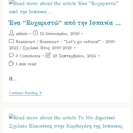
OPEN
DAY
–
Well
Done
Ένα “Ευχαριστώ” από την Ισπανία …
…
Post
Post
admin
12 Ιανουαρίου, 2020
author:
published:
Post
Erasmus+
/
Erasmus+ - “Let’s go cultural” - 2019-
category:
2022
/
Σχολικό Έτος 2019-2020
Post
Post
0 Comments
29 Σεπτεμβρίου, 2024
comments:
last
Reading
1 min read
modified:
time:
Η…
Ένα
Continue Reading
“Ευχαριστώ”
Από
Την
Ισπανία
…