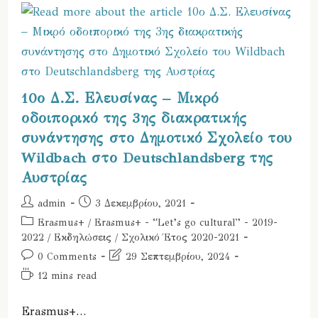
Την
ΣΤ
Τάξη
Του
10ου
Δ.
Σ.
Ελευσίνας
10ο Δ.Σ. Ελευσίνας – Μικρό
οδοιπορικό της 3ης διακρατικής
συνάντησης στο Δημοτικό Σχολείο του
Wildbach στο Deutschlandsberg της
Αυστρίας
Post
Post
admin
3 Δεκεμβρίου, 2021
author:
published:
Post
Erasmus+
/
Erasmus+ - “Let’s go cultural” - 2019-
category:
2022
/
Εκδηλώσεις
/
Σχολικό Έτος 2020-2021
Post
Post
0 Comments
29 Σεπτεμβρίου, 2024
comments:
last
Reading
12 mins read
modified:
time:
Erasmus+…