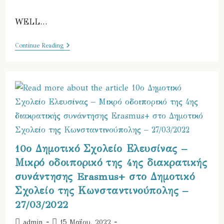
modified:
time:
WELL…
5η
Continue Reading
Διακρατική
Συνάντηση
Εκπαιδευτικών
Και
Λήξη
Του
Προγράμματος
Erasmus
Στο
10ο
Δημοτικό
Σχολείο
10ο Δημοτικό Σχολείο Ελευσίνας –
Ελευσίνας
–
Μικρό οδοιπορικό της 4ης διακρατικής
16-
20/05/22
συνάντησης Erasmus+ στο Δημοτικό
Σχολείο της Κωνσταντινούπολης –
27/03/2022
Post
Post
admin
15 Μαΐου, 2022