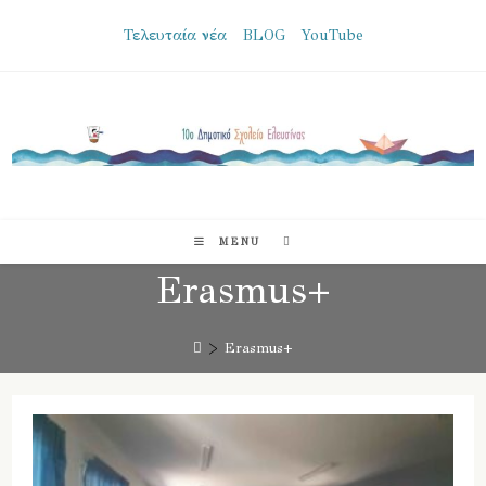
Skip
Τελευταία νέα
BLOG
YouTube
to
content
MENU
Erasmus+
>
Erasmus+