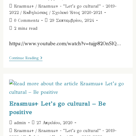
Σχολείο
author:
published:
Του
Post
Erasmus+
/
Erasmus+ - “Let’s go cultural” - 2019-
Wildbach
category:
2022
/
Εκδηλώσεις
/
Σχολικό Έτος 2020-2021
Στο
Deutschlandsberg
Post
Post
0 Comments
29 Σεπτεμβρίου, 2024
Της
comments:
last
Reading
2 mins read
Αυστρίας
modified:
time:
https://www.youtube.com/watch?v=tujp82OnSlQ…
Ημέρες
Continue Reading
Erasmus
2020
Erasmus+ Let’s go cultural – Be
positive
Post
Post
admin
27 Απριλίου, 2020
author:
published:
Post
Erasmus+
/
Erasmus+ - “Let’s go cultural” - 2019-