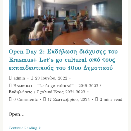
Open Day 2: Εκδήλωση διάχυσης του
Erasmus+ Let’s go cultural από τους
εκπαιδευτικούς του 10ου Δημοτικού
Post
Post
admin
29 Ιουνίου, 2022
author:
published:
Post
Erasmus+ - “Let’s go cultural” - 2019-2022
/
category:
Εκδηλώσεις
/
Σχολικό Έτος 2021-2022
Post
Post
Reading
0 Comments
17 Σεπτεμβρίου, 2024
2 mins read
comments:
last
time:
modified:
Open…
Open
Continue Reading