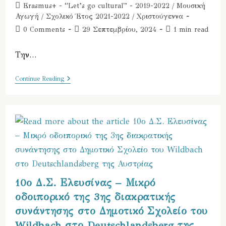
Κωνσταντινούπολης
author:
published:
Post
Erasmus+ - “Let’s go cultural” - 2019-2022
/
Μουσική
–
category:
27/03/2022
Αγωγή
/
Σχολικό Έτος 2021-2022
/
Χριστούγεννα
Post
Post
Reading
0 Comments
29 Σεπτεμβρίου, 2024
1 min read
comments:
last
time:
modified:
Την…
Τα
Continue Reading
Κάλαντα
Της
Καραντίνας
Από
Την
ΣΤ
Τάξη
Του
10ου
Δ.
Σ.
Ελευσίνας
10ο Δ.Σ. Ελευσίνας – Μικρό
οδοιπορικό της 3ης διακρατικής
συνάντησης στο Δημοτικό Σχολείο του
Wildbach στο Deutschlandsberg της