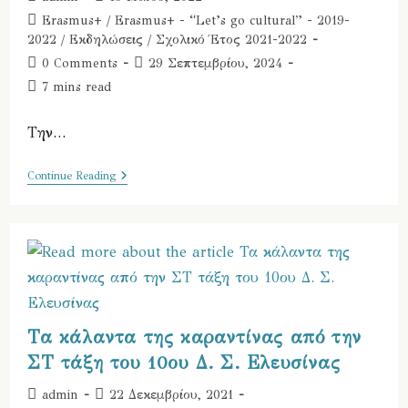
author:
published:
Post
Erasmus+
/
Erasmus+ - “Let’s go cultural” - 2019-
category:
2022
/
Εκδηλώσεις
/
Σχολικό Έτος 2021-2022
Post
Post
0 Comments
29 Σεπτεμβρίου, 2024
comments:
last
Reading
7 mins read
modified:
time:
Την…
10ο
Continue Reading
Δημοτικό
Σχολείο
Ελευσίνας
–
Μικρό
Οδοιπορικό
Της
4ης
Διακρατικής
Συνάντησης
Τα κάλαντα της καραντίνας από την
Erasmus+
Στο
ΣΤ τάξη του 10ου Δ. Σ. Ελευσίνας
Δημοτικό
Σχολείο
Της
Post
Post
admin
22 Δεκεμβρίου, 2021