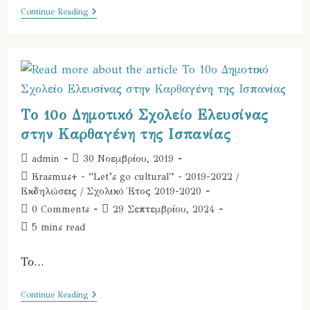
Ένα
Continue Reading
“Ευχαριστώ”
Από
Την
Ισπανία
…
Το 10ο Δημοτικό Σχολείο Ελευσίνας
στην Καρθαγένη της Ισπανίας
Post
Post
admin
30 Νοεμβρίου, 2019
author:
published:
Post
Erasmus+ - “Let’s go cultural” - 2019-2022
/
category:
Εκδηλώσεις
/
Σχολικό Έτος 2019-2020
Post
Post
0 Comments
29 Σεπτεμβρίου, 2024
comments:
last
Reading
5 mins read
modified:
time:
Το…
Το
Continue Reading
10ο