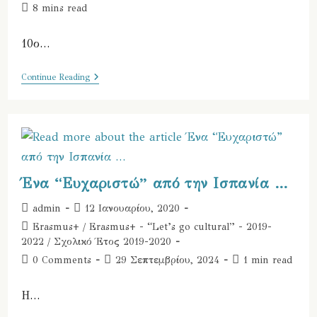
comments:
last
Reading
8 mins read
modified:
time:
10ο…
10ο
Continue Reading
Δ.Σ.
Ελευσίνας
–
Erasmus+
OPEN
DAY
–
Well
Done
Ένα “Ευχαριστώ” από την Ισπανία …
…
Post
Post
admin
12 Ιανουαρίου, 2020
author:
published:
Post
Erasmus+
/
Erasmus+ - “Let’s go cultural” - 2019-
category:
2022
/
Σχολικό Έτος 2019-2020
Post
Post
Reading
0 Comments
29 Σεπτεμβρίου, 2024
1 min read
comments:
last
time:
modified:
Η…