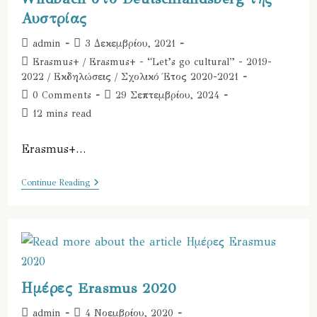
Αυστρίας
Post
Post
admin
3 Δεκεμβρίου, 2021
author:
published:
Post
Erasmus+
/
Erasmus+ - “Let’s go cultural” - 2019-
category:
2022
/
Εκδηλώσεις
/
Σχολικό Έτος 2020-2021
Post
Post
0 Comments
29 Σεπτεμβρίου, 2024
comments:
last
Reading
12 mins read
modified:
time:
Erasmus+…
10ο
Continue Reading
Δ.Σ.
Ελευσίνας
–
Μικρό
Οδοιπορικό
Της
3ης
Διακρατικής
Συνάντησης
Ημέρες Erasmus 2020
Στο
Δημοτικό
Post
Post
admin
4 Νοεμβρίου, 2020