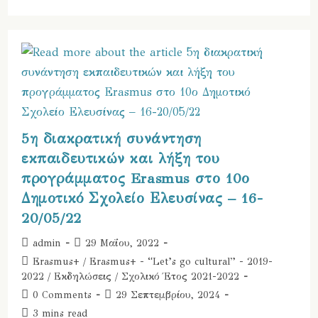
Day
2:
Εκδήλωση
Διάχυσης
Του
Erasmus+
Let’s
Go
Cultural
Από
Τους
Εκπαιδευτικούς
5η διακρατική συνάντηση
Του
10ου
εκπαιδευτικών και λήξη του
Δημοτικού
προγράμματος Erasmus στο 10ο
Δημοτικό Σχολείο Ελευσίνας – 16-
20/05/22
Post
Post
admin
29 Μαΐου, 2022
author:
published:
Post
Erasmus+
/
Erasmus+ - “Let’s go cultural” - 2019-
category:
2022
/
Εκδηλώσεις
/
Σχολικό Έτος 2021-2022
Post
Post
0 Comments
29 Σεπτεμβρίου, 2024
comments:
last
Reading
3 mins read