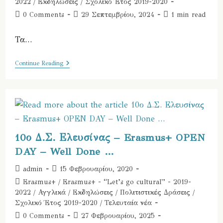
category:
2022
/
Εκδηλώσεις
/
Σχολικό Έτος 2019-2020
Post
Post
Reading
0 Comments
29 Σεπτεμβρίου, 2024
1 min read
comments:
last
time:
modified:
Τα…
Erasmus+
Continue Reading
Let’s
Go
Cultural
–
Be
Positive
10ο Δ.Σ. Ελευσίνας – Erasmus+ OPEN
DAY – Well Done …
Post
Post
admin
15 Φεβρουαρίου, 2020
author:
published:
Post
Erasmus+
/
Erasmus+ - “Let’s go cultural” - 2019-
category:
2022
/
Αγγλικά
/
Εκδηλώσεις
/
Πολιτιστικές Δράσεις
/
Σχολικό Έτος 2019-2020
/
Τελευταία νέα
Post
Post
0 Comments
27 Φεβρουαρίου, 2025